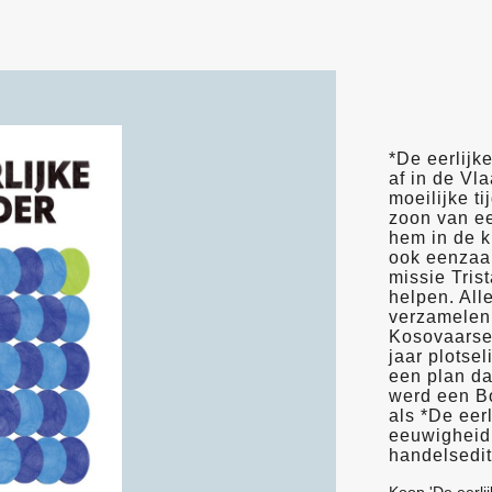
*De eerlijk
af in de Vl
moeilijke t
zoon van ee
hem in de k
ook eenzaams
missie Tris
helpen. Alle
verzamelen v
Kosovaarse 
jaar plotse
een plan da
werd een B
als *De eer
eeuwigheid.
handelsedit