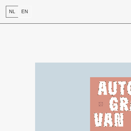
NL
EN