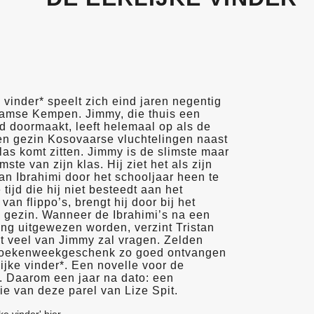
e vinder* speelt zich eind jaren negentig
aamse Kempen. Jimmy, die thuis een
ijd doormaakt, leeft helemaal op als de
n gezin Kosovaarse vluchtelingen naast
las komt zitten. Jimmy is de slimste maar
te van zijn klas. Hij ziet het als zijn
tan Ibrahimi door het schooljaar heen te
 tijd die hij niet besteedt aan het
an flippo’s, brengt hij door bij het
gezin. Wanneer de Ibrahimi’s na een
ling uitgewezen worden, verzint Tristan
t veel van Jimmy zal vragen. Zelden
oekenweekgeschenk zo goed ontvangen
lijke vinder*. Een novelle voor de
 Daarom een jaar na dato: een
ie van deze parel van Lize Spit.