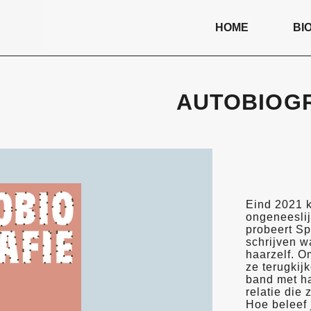
HOME
BI
AUTOBIOGR
Eind 2021 k
ongeneeslij
probeert Sp
schrijven w
haarzelf. O
ze terugkij
band met ha
relatie die
Hoe beleef 