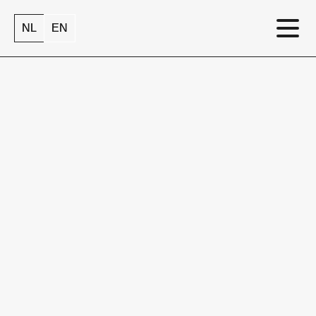
NL
NL
EN
EN